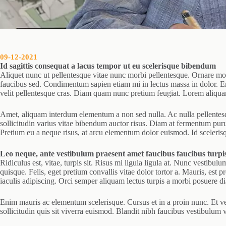
09-12-2021
Id sagittis consequat a lacus tempor ut eu scelerisque bibendum
Aliquet nunc ut pellentesque vitae nunc morbi pellentesque. Ornare morb
faucibus sed. Condimentum sapien etiam mi in lectus massa in dolor. Erat
velit pellentesque cras. Diam quam nunc pretium feugiat. Lorem aliquam 
Amet, aliquam interdum elementum a non sed nulla. Ac nulla pellentesque 
sollicitudin varius vitae bibendum auctor risus. Diam at fermentum purus
Pretium eu a neque risus, at arcu elementum dolor euismod. Id scelerisq
Leo neque, ante vestibulum praesent amet faucibus faucibus turpi
Ridiculus est, vitae, turpis sit. Risus mi ligula ligula at. Nunc vestibulum
quisque. Felis, eget pretium convallis vitae dolor tortor a. Mauris, est p
iaculis adipiscing. Orci semper aliquam lectus turpis a morbi posuere d
Enim mauris ac elementum scelerisque. Cursus et in a proin nunc. Et vel
sollicitudin quis sit viverra euismod. Blandit nibh faucibus vestibulum