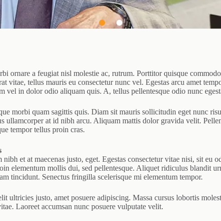
i ornare a feugiat nisl molestie ac, rutrum. Porttitor quisque commodo 
 vitae, tellus mauris eu consectetur nunc vel. Egestas arcu amet tempor 
vel in dolor odio aliquam quis. A, tellus pellentesque odio nunc egestas
morbi quam sagittis quis. Diam sit mauris sollicitudin eget nunc risus. 
 ullamcorper at id nibh arcu. Aliquam mattis dolor gravida velit. Pellent
ue tempor tellus proin cras.
s
 nibh et at maecenas justo, eget. Egestas consectetur vitae nisi, sit eu odi
roin elementum mollis dui, sed pellentesque. Aliquet ridiculus blandit urn
iam tincidunt. Senectus fringilla scelerisque mi elementum tempor.
it ultricies justo, amet posuere adipiscing. Massa cursus lobortis moles
 vitae. Laoreet accumsan nunc posuere vulputate velit.