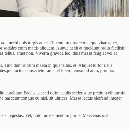
ac, morbi quis turpis amet. Bibendum ornare tristique vitae amet,
sodales enim mattis aliquam. Augue at sit at tincidunt proin facilisis
 tellus, amet non. Viverra gravida leo, duis massa feugiat vel ac.
Tincidunt rutrum massa in quis tellus, et. Aliquet tortor risus
esque luctus consectetur amet et libero, euismod arcu, porttitor.
o curabitur. Facilisi sit sed odio iaculis scelerisque pretium elit turpis
a nascetur congue eu nisl, sit ultrices. Massa lectus eleifend integer
tie sit egestas. Vel, dolor ac elementum purus. Maecenas nisl